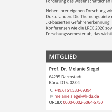
Förderung des wissenschaftliche
Neben ihrer eigenen Forschung wid
Doktoranden. Die Themengebiete rei
„KI-basierten Gefahrenerkennung in
Konferenzen wie die LREC 2026 so
Forschungssemester ab, das wichti
MITGLIED
Prof. Dr. Melanie Siegel
64295 Darmstadt
Büro: D15, 02.04
+49.6151.533-69394
melanie.siegel@h-da
.
de
ORCID:
0000-0002-5064-5750