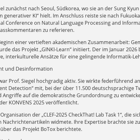
egel zunächst nach Seoul, Südkorea, wo sie an der Sung Kyu
 generativer KI“ hielt. Im Anschluss reiste sie nach Fukuoka
nal Conference on Natural Language Processing and Informat
Hasskommentaren zu referieren.
Beginn einer vertieften akademischen Zusammenarbeit: Gem
rde das Projekt „GINKI-Learn“ initiiert. Der im Januar 2026
, interkulturelle Ansätze für eine gelingende Informatik-Lehr
t und Desinformation
ar Prof. Siegel hochgradig aktiv. Sie wirkte federführend 
nt Detection“ mit, bei der über 11.500 deutschsprachige 
Angriffe auf die demokratische Grundordnung zu entwickel
der KONVENS 2025 veröffentlicht.
er Organisation der „CLEF-2025 CheckThat! Lab Task 1“, die 
n Nachrichtenartikeln widmete. Ihre Expertise brachte sie
 über das Projekt BoTox berichtete.