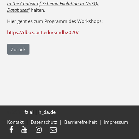
in the Context of Schema Evolution in NoSQL
Databases”
halten.
Hier geht es zum Programm des Workshops:
https://db.cs.pitt.edu/smdb2020/
Zurück
© 2026
fz ai | h_da.de
Kontakt
Datenschutz
Barrierefreiheit
Impressum



